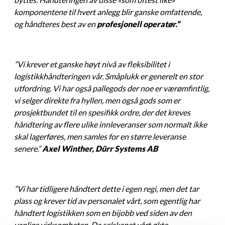
komponentene til hvert anlegg blir ganske omfattende,
og håndteres best av en
profesjonell operatør.”
”Vi krever et ganske høyt nivå av fleksibilitet i
logistikkhåndteringen vår. Småplukk er generelt en stor
utfordring. Vi har også pallegods der noe er værømfintlig,
vi selger direkte fra hyllen, men også gods som er
prosjektbundet til en spesifikk ordre, der det kreves
håndtering av flere ulike innleveranser som normalt ikke
skal lagerføres, men samles for en større leveranse
senere.”
Axel Winther, Dürr Systems AB
”Vi har tidligere håndtert dette i egen regi, men det tar
plass og krever tid av personalet vårt, som egentlig har
håndtert logistikken som en bijobb ved siden av den
vanlige virksomheten. Da selskapet vårt økte