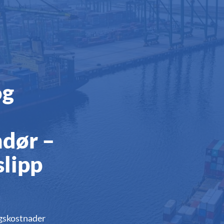
og
ndør –
slipp
ngskostnader