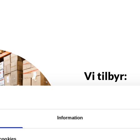
Vi tilbyr:
Moderne lager i sentral
Distribusjon til hele ve
én arbeidsdag
Personlig kontakt og et
Information
E-handels løsninger med
B2B løsninger for globa
Direkte kontakt mellom
cookies