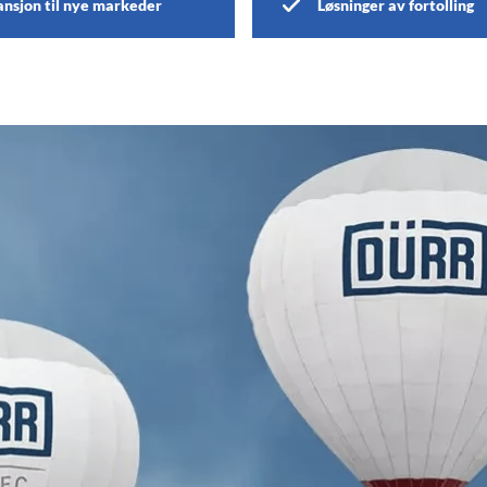
nsjon til nye markeder
Løsninger av fortolling