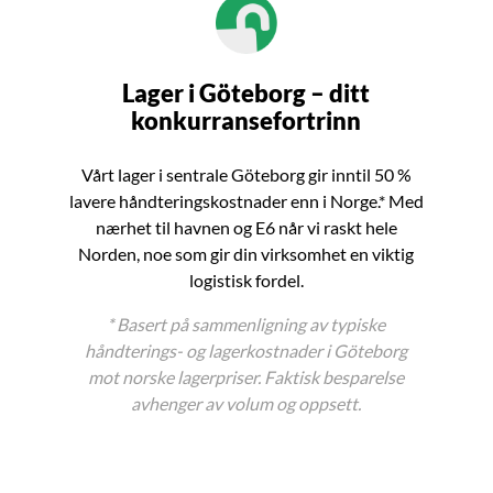
Lager i Göteborg – ditt
konkurransefortrinn
Vårt lager i sentrale Göteborg gir inntil 50 %
lavere håndteringskostnader enn i Norge.* Med
nærhet til havnen og E6 når vi raskt hele
Norden, noe som gir din virksomhet en viktig
logistisk fordel.
* Basert på sammenligning av typiske
håndterings- og lagerkostnader i Göteborg
mot norske lagerpriser. Faktisk besparelse
avhenger av volum og oppsett.