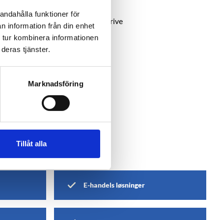
er, samt fortolling
andahålla funktioner för
pstart av en bedrift, samt for å drive
n information från din enhet
 tur kombinera informationen
dsføring
deras tjänster.
Marknadsföring
Tillåt alla
E-handels løsninger