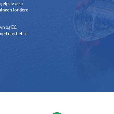
hjelp av oss i
ningen for dere
vn og E6.
 med nærhet til