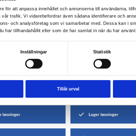
Import og eksport av var
e för att anpassa innehållet och annonserna till användarna, tillh
Konsultasjon og hjelp op
vår trafik. Vi vidarebefordrar även sådana identifierare och anna
bedriften
nnons- och analysföretag som vi samarbetar med. Dessa kan i sin
Fotografering og marke
har tillhandahållit eller som de har samlat in när du har använt 
Inställningar
Statistik
Tillåt urval
 løsninger
Lager løsninger