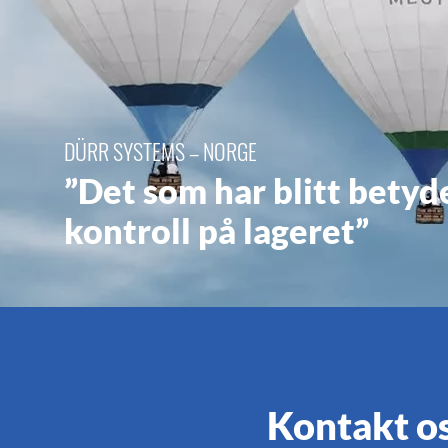
DÜRR SYSTEMS – NORGE
”Det som har blitt betydel
kontroll på lageret”
Kontakt o