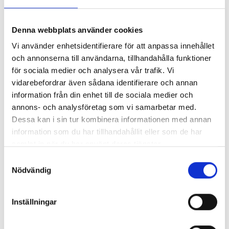
Denna webbplats använder cookies
Vi använder enhetsidentifierare för att anpassa innehållet
och annonserna till användarna, tillhandahålla funktioner
för sociala medier och analysera vår trafik. Vi
vidarebefordrar även sådana identifierare och annan
information från din enhet till de sociala medier och
annons- och analysföretag som vi samarbetar med.
Dessa kan i sin tur kombinera informationen med annan
information som du har tillhandahållit eller som de har
ERIK RODHE, OPERATION MANAGER NORTH
samlat in när du har använt deras tjänster.
TRAMPOLINE
Samtyckesval
Nödvändig
”Logic Consulting ger oss bra
personlig service från bokning till
Inställningar
leverans i våra lager. Vi får alltid
prata med en kompetent människa