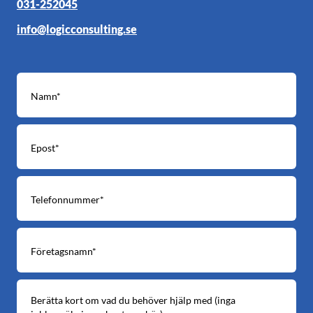
031-252045
info@logicconsulting.se